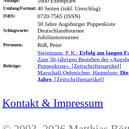
1600 Exemplare
Auflage:
40 Seiten (inkl. Umschlag)
Umfang/Format:
0720-7565 (ISSN)
ISBN:
50 Jahre Augsburger Puppenkiste
Deutschlandtournee
Schlagworte:
Jubiläumstournee
Röß, Peter
Personen:
Steinmann, P. K.:
Erfolg am langen F
Zum 50-jährigen Bestehen der »Augsb
Puppenkiste«. [Zeitschriftenartikel]
Beiträge:
Marschall-Oehmichen, Hannelore:
Die
Jahre
. [Zeitschriftenartikel]
Kontakt & Impressum
© 2003–2026 Matthias Bött