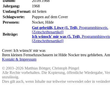
Datum:
20.09.1968
Jahrgang:
1968
Umfang/Format:
44 Seiten
Schlagworte:
Puppen auf dem Cover
Personen:
Nocker, Hilde
Gut gebrüllt, Löwe (1. Teil)
. Programmhinweis.
[Zeitschriftenartikel]
Beiträge:
Ich wünsch' mir was (5. Teil)
. Programmhinweis
[Zeitschriftenartikel]
Cover:
Ich wünsch' mir was
Ihren kleinen Fernsehzuschauern ist Hilde Nocker treu geblieben. Am
Kontakt & Impressum
© 2003–2026 Matthias Böttger, Christoph Püngel
Alle Rechte vorbehalten. Die Kopierung, öffentliche Wiedergabe, Ve
unzulässig.
Dies gilt auch, wenn Inhalte nur teilweise verwendet oder in veränder