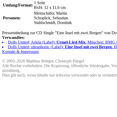
1 Seite
Umfang/Format:
BxH: 12 x 11,6 cm
Meinschäfer, Martin
Personen:
Schoplick, Sebastian
Stahlschmidt, Dominik
Pressemitteilung zur CD Single "Eine Insel mit zwei Bergen" von Dol
Verwandtes:
Dolls United; Ariola (Label):
Urmel-Lied-Mix
. München: BMG 
Dolls United; ultraphonic (Label):
Eine Insel mit zwei Bergen
. 
Kontakt & Impressum
© 2003–2026 Matthias Böttger, Christoph Püngel
Alle Rechte vorbehalten. Die Kopierung, öffentliche Wiedergabe, Ve
unzulässig.
Dies gilt auch, wenn Inhalte nur teilweise verwendet oder in veränder