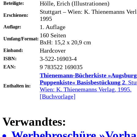
Hölle, Erich (Illustrationen)
Beteiligte:
Stuttgart – Wien: K. Thienemanns Verl
Erschienen:
1995
1. Auflage
Auflage:
160 Seiten
Umfang/Format:
BxH: 15,2 x 20,9 cm
Hardcover
Einband:
3-522-16903-4
ISBN:
9 783522 169035
EAN:
Thienemann-Bücherkiste »Augsburg
Puppenkiste« Basisbestückung 2
. Stu
Enthalten in:
Wien: K. Thienemanns Verlag, 1995.
[Buchvorlage]
Verwandtes:
Werbebroschüre »Vorha