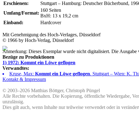
Erschienen:
Stuttgart – Hamburg: Deutscher Bücherbund, 196
160 Seiten
Umfang/Format:
BxH: 13 x 19,2 cm
Einband:
Hardcover
Mit Genehmigung des
Hoch-Verlages
, Düsseldorf
© 1966 by
Hoch-Verlag
, Düsseldorf
Anmerkung: Dieses Exemplar wurde nicht digitalisiert. Die Ausgabe
Bezüge zu Produktionen
1) 1972: Kommt ein Löwe geflogen
Verwandtes:
Kruse, Max:
Kommt ein Löwe geflogen
. Stuttgart – Wien: K. T
Kontakt & Impressum
© 2003–2026 Matthias Böttger, Christoph Püngel
Alle Rechte vorbehalten. Die Kopierung, öffentliche Wiedergabe, Ve
unzulässig.
Dies gilt auch, wenn Inhalte nur teilweise verwendet oder in veränder