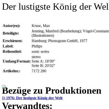
Der lustigste König der Wel
Autor(en):
Kruse, Max
Jenning, Manfred (Bearbeitung); Vögel-Cossmann
Beteiligte:
(Illustrationen)
Erschienen:
Hamburg: Phonogram GmbH, 1977
Label:
Philips
Reihentitel:
sonic series
stereo
Umfang/Format:
Seite A: 18′09″
Seite B: 20′02″
Artikelnr.:
7172 280
Bezüge zu Produktionen
1) 1976: Der lustigste König der Welt
Verwandtes: