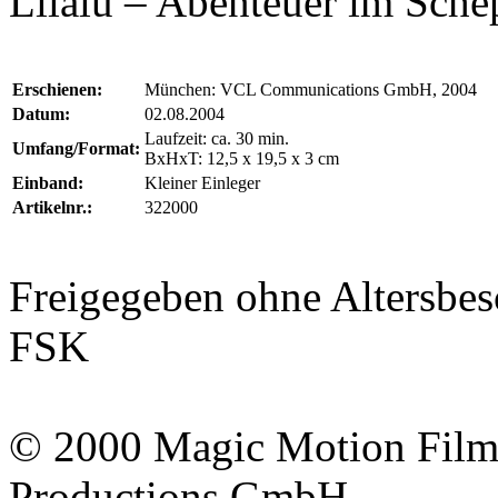
Lilalu – Abenteuer im Sche
Erschienen:
München: VCL Communications GmbH, 2004
Datum:
02.08.2004
Laufzeit: ca. 30 min.
Umfang/Format:
BxHxT: 12,5 x 19,5 x 3 cm
Einband:
Kleiner Einleger
Artikelnr.:
322000
Freigegeben ohne Altersb
FSK
© 2000
Magic Motion Fil
Productions GmbH