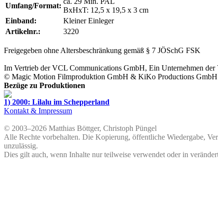
ca. 29 Min. PAL
Umfang/Format:
BxHxT: 12,5 x 19,5 x 3 cm
Einband:
Kleiner Einleger
Artikelnr.:
3220
Freigegeben ohne Altersbeschränkung gemäß § 7 JÖSchG FSK
Im Vertrieb der
VCL Communications GmbH
, Ein Unternehmen der
©
Magic Motion Filmproduktion GmbH
&
KiKo Productions GmbH
Bezüge zu Produktionen
1) 2000: Lilalu im Schepperland
Kontakt & Impressum
© 2003–2026 Matthias Böttger, Christoph Püngel
Alle Rechte vorbehalten. Die Kopierung, öffentliche Wiedergabe, Ve
unzulässig.
Dies gilt auch, wenn Inhalte nur teilweise verwendet oder in veränder