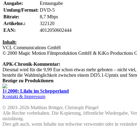
Ausgabe:
Erstausgabe
Umfang/Format:
DVD-5
Bitrate:
8,7 Mbps
Artikelnr.:
322120
EAN:
4012050602444
Inhalt:
VCL Communications GmbH
© 2000
Magic Motion Filmproduktion GmbH & KiKo Productions
APK-Chronik-Kommentar:
Diesmal wird für die 9,99 Eur schon etwas mehr geboten – nicht viel
besteht die Wahlmöglichkeit zwischen einem DD5.1-Upmix und Ster
Bezüge zu Produktionen
1) 2000: Lilalu im Schepperland
Kontakt & Impressum
© 2003–2026 Matthias Böttger, Christoph Püngel
Alle Rechte vorbehalten. Die Kopierung, öffentliche Wiedergabe, Ve
unzulässig.
Dies gilt auch, wenn Inhalte nur teilweise verwendet oder in veränder