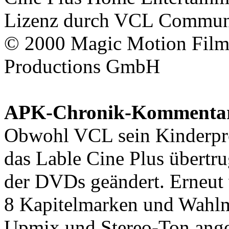
Lizenz durch
VCL Commun
© 2000
Magic Motion Fil
Productions GmbH
APK-Chronik-Kommenta
Obwohl
VCL
sein Kinderp
das Lable
Cine Plus
übertru
der DVDs geändert. Erneut 
8 Kapitelmarken und Wahlm
Upmix und Stereo-Ton ange