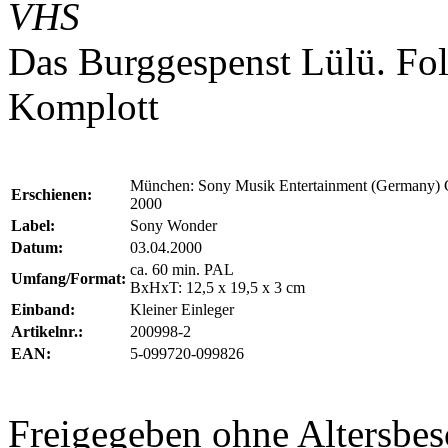
VHS
Das Burggespenst Lülü. Fol
Komplott
München: Sony Musik Entertainment (Germany)
Erschienen:
2000
Label:
Sony Wonder
Datum:
03.04.2000
ca. 60 min. PAL
Umfang/Format:
BxHxT: 12,5 x 19,5 x 3 cm
Einband:
Kleiner Einleger
Artikelnr.:
200998-2
EAN:
5-099720-099826
Freigegeben ohne Altersb