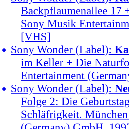
Backpflaumenallee 17 
Sony Musik Entertain
[VHS]
Sony Wonder (Label):
Ka
im Keller + Die Naturf
Entertainment (Germa
Sony Wonder (Label):
Ne
Folge 2: Die Geburtsta
Schläfrigkeit. München
(Germany) GmbH, 199