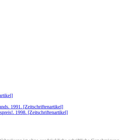
rtikel]
nds. 1991. [Zeitschriftenartikel]
preis!. 1998. [Zeitschriftenartikel]