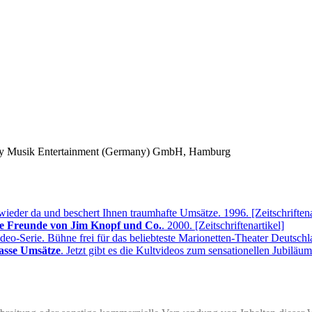
y Musik Entertainment (Germany) GmbH
, Hamburg
wieder da und beschert Ihnen traumhafte Umsätze. 1996. [Zeitschriftena
le Freunde von Jim Knopf und Co.
. 2000. [Zeitschriftenartikel]
Video-Serie. Bühne frei für das beliebteste Marionetten-Theater Deutschla
lasse Umsätze
. Jetzt gibt es die Kultvideos zum sensationellen Jubiläums