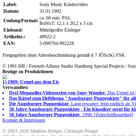
Label:
Sony Music Kindervideo
Datum:
31.01.1992
ca. 60 min. PAL
Umfang/Format:
BxHxT: 12,1 x 20,2 x 3 cm
Einband:
Mittelgroßer Einleger
Artikelnr.:
49922-2
EAN:
5-099704-992228
Freigegeben ohne Altersbeschränkung gemäß § 7 JÖSchG FSK
© 1991
HR
/
Fernseh-Allianz Studio Hamburg Special Projects
/
Son
Bezüge zu Produktionen
1) 1969: Urmel aus dem Eis
Verwandtes:
Drei Megaseller-Videoserien von Sony Wonder
. Das Urmel ist 
Das Rätsel zum Heftthema "Augsburger Puppenkiste" für al
Die Augsburger Puppenkiste
. Lang erwartet: Jetzt endlich als 
50 Jahre Augsburger Puppenkiste - Ein Klassiker sorgt für k
50 Jahre Augsburger Puppenkiste
. 1998. [Zeitschriftenartikel]
Kontakt & Impressum
© 2003–2026 Matthias Böttger, Christoph Püngel