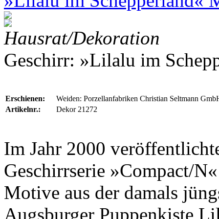
»Lilalu im Schepperland« M
Hausrat/Dekoration
Geschirr: »Lilalu im Schep
Erschienen:
Weiden: Porzellanfabriken Christian Seltmann Gmb
Artikelnr.:
Dekor 21272
Im Jahr 2000 veröffentlich
Geschirrserie »Compact/N«
Motive aus der damals jüng
Augsburger Puppenkiste
Li