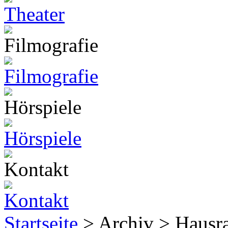
Startseite
> Archiv > Hausr