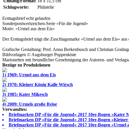
Umfang/Format:
16 x 11,5 cm
Schlagworte:
Philatelie
Ersttagsbrief echt gelaufen
Sonderpostwertzeichen-Serie »Für die Jugend«
Motiv: »Urmel aus dem Eis«
Der Ersttagsbrief trägt die Zuschlagsmarke »Urmel aus dem Eis« au
Grafische Gestaltung:
Prof. Anna Berkenbusch
und
Christian Graling
Bildvorlagen ©
Augsburger Puppenkiste
Marionetten mit freundlicher Genehmigung der
Autoren- und Verlags
Bezüge zu Produktionen
1) 1969: Urmel aus dem Eis
2) 1970: Kleiner König Kalle Wirsch
3) 1985: Kater Mikesch
4) 2009: Urmels große Reise
Verwandtes:
Briefmarken DP »Für die Jugend« 2017 10er-Bogen »Kater 
Briefmarken DP »Für die Jugend« 2017 10er-Bogen »Kleiner
Briefmarken DP »Für die Jugend« 2017 10er-Bogen »Urmel 