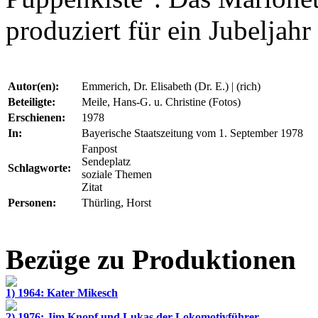
produziert für ein Jubeljahr
Autor(en):
Emmerich, Dr. Elisabeth (Dr. E.) | (rich)
Beteiligte:
Meile, Hans-G. u. Christine (Fotos)
Erschienen:
1978
In:
Bayerische Staatszeitung vom 1. September 1978
Fanpost
Sendeplatz
Schlagworte:
soziale Themen
Zitat
Personen:
Thürling, Horst
Bezüge zu Produktionen
1) 1964: Kater Mikesch
2) 1976: Jim Knopf und Lukas der Lokomotivführer