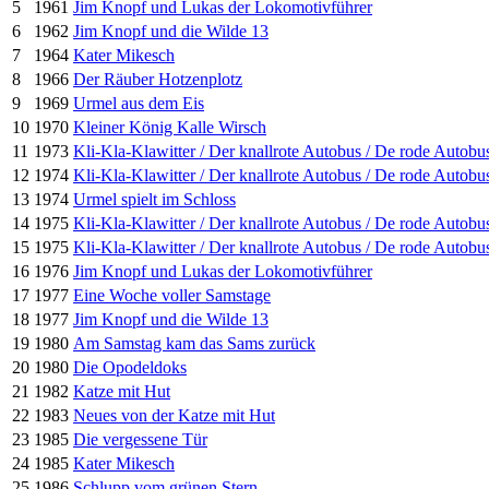
5
1961
Jim Knopf und Lukas der Lokomotivführer
6
1962
Jim Knopf und die Wilde 13
7
1964
Kater Mikesch
8
1966
Der Räuber Hotzenplotz
9
1969
Urmel aus dem Eis
10
1970
Kleiner König Kalle Wirsch
11
1973
Kli-Kla-Klawitter / Der knallrote Autobus / De rode Autobu
12
1974
Kli-Kla-Klawitter / Der knallrote Autobus / De rode Autobu
13
1974
Urmel spielt im Schloss
14
1975
Kli-Kla-Klawitter / Der knallrote Autobus / De rode Autobu
15
1975
Kli-Kla-Klawitter / Der knallrote Autobus / De rode Autobu
16
1976
Jim Knopf und Lukas der Lokomotivführer
17
1977
Eine Woche voller Samstage
18
1977
Jim Knopf und die Wilde 13
19
1980
Am Samstag kam das Sams zurück
20
1980
Die Opodeldoks
21
1982
Katze mit Hut
22
1983
Neues von der Katze mit Hut
23
1985
Die vergessene Tür
24
1985
Kater Mikesch
25
1986
Schlupp vom grünen Stern