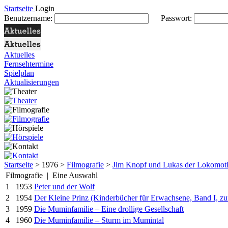
Startseite
Login
Benutzername:
Passwort:
Aktuelles
Fernsehtermine
Spielplan
Aktualisierungen
Startseite
> 1976 >
Filmografie
>
Jim Knopf und Lukas der Lokomoti
Filmografie | Eine Auswahl
1
1953
Peter und der Wolf
2
1954
Der Kleine Prinz (Kinderbücher für Erwachsene, Band I, z
3
1959
Die Muminfamilie – Eine drollige Gesellschaft
4
1960
Die Muminfamilie – Sturm im Mumintal