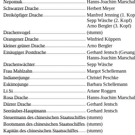
Nepomuk
Hanns-Joachim Marschal
Schwarzer Drache
Herbert Meyer
Dreiköpfiger Drache
Manfred Jenning (1. Kop
Sepp Wäsche (2. Kopf)
Arno Bergler (3. Kopf)
Drachenvogel
(stumm)
Orangener Drache
Winfried Küppers
kleiner grüner Drache
Arno Bergler
Einäugiger Postdrache
Gerhard Jentsch (Gesang
Hanns-Joachim Marschall
Drachenwächter
Sepp Wäsche
Frau Mahlzahn
Margot Schellemann
Indianerjunge
Christel Peschke
Eskimojunge
Barbara Schellemann
Li Si
Ariane Roggen
Rosa Drache
Hanns-Joachim Marschal
Dürrer Drache
Gerhard Jentsch
Seeräuber-Hauptmann
Gerhard Jentsch
Steuermann des chinesischen Staatsschiffes
(stumm)
Bootsmann des chinesischen Staatsschiffes
(stumm)
Kapitän des chinesischen Staatsschiffes
(stumm)