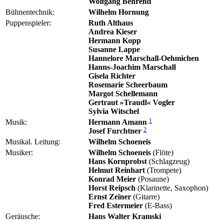
Wolfgang Behrend
Bühnentechnik:
Wilhelm Hornung
Puppenspieler:
Ruth Althaus
Andrea Kieser
Hermann Kopp
Susanne Lappe
Hannelore Marschall-Oehmichen
Hanns-Joachim Marschall
Gisela Richter
Rosemarie Scheerbaum
Margot Schellemann
Gertraut »Traudl« Vogler
Sylvia Witschel
1
Musik:
Hermann Amann
2
Josef Furchtner
Musikal. Leitung:
Wilhelm Schoeneis
Musiker:
Wilhelm Schoeneis
(Flöte)
Hans Kornprobst
(Schlagzeug)
Helmut Reinhart
(Trompete)
Konrad Meier
(Posaune)
Horst Reipsch
(Klarinette, Saxophon)
Ernst Zeiner
(Gitarre)
Fred Estermeier
(E-Bass)
Geräusche:
Hans Walter Kramski