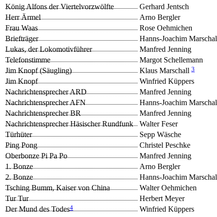
König Alfons der Viertelvorzwölfte
Gerhard Jentsch
Herr Ärmel
Arno Bergler
Frau Waas
Rose Oehmichen
Briefträger
Hanns-Joachim Marschal
Lukas, der Lokomotivführer
Manfred Jenning
Telefonstimme
Margot Schellemann
3
Jim Knopf (Säugling)
Klaus Marschall
Jim Knopf
Winfried Küppers
Nachrichtensprecher ARD
Manfred Jenning
Nachrichtensprecher AFN
Hanns-Joachim Marschal
Nachrichtensprecher BR
Manfred Jenning
Nachrichtensprecher Häsischer Rundfunk
Walter Feser
Türhüter
Sepp Wäsche
Ping Pong
Christel Peschke
Oberbonze Pi Pa Po
Manfred Jenning
1. Bonze
Arno Bergler
2. Bonze
Hanns-Joachim Marschal
Tsching Bumm, Kaiser von China
Walter Oehmichen
Tur Tur
Herbert Meyer
4
Der Mund des Todes
Winfried Küppers