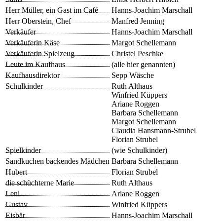
Herr Müller, ein Gast im Café
Hanns-Joachim Marschall
Herr Oberstein, Chef
Manfred Jenning
Verkäufer
Hanns-Joachim Marschall
Verkäuferin Käse
Margot Schellemann
Verkäuferin Spielzeug
Christel Peschke
Leute im Kaufhaus
(alle hier genannten)
Kaufhausdirektor
Sepp Wäsche
Schulkinder
Ruth Althaus
Winfried Küppers
Ariane Roggen
Barbara Schellemann
Margot Schellemann
Claudia Hansmann-Strubel
Florian Strubel
Spielkinder
(wie Schulkinder)
Sandkuchen backendes Mädchen
Barbara Schellemann
Hubert
Florian Strubel
die schüchterne Marie
Ruth Althaus
Leni
Ariane Roggen
Gustav
Winfried Küppers
Eisbär
Hanns-Joachim Marschall