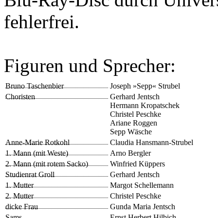
fehlerfrei.
Figuren und Sprecher:
Bruno Taschenbier
Joseph »Sepp« Strubel
Choristen
Gerhard Jentsch
Hermann Kropatschek
Christel Peschke
Ariane Roggen
Sepp Wäsche
Anne-Marie Rotkohl
Claudia Hansmann-Strubel
1. Mann (mit Weste)
Arno Bergler
2. Mann (mit rotem Sacko)
Winfried Küppers
Studienrat Groll
Gerhard Jentsch
1. Mutter
Margot Schellemann
2. Mutter
Christel Peschke
dicke Frau
Gunda Maria Jentsch
Sams
Ernst Herbert Hilbich