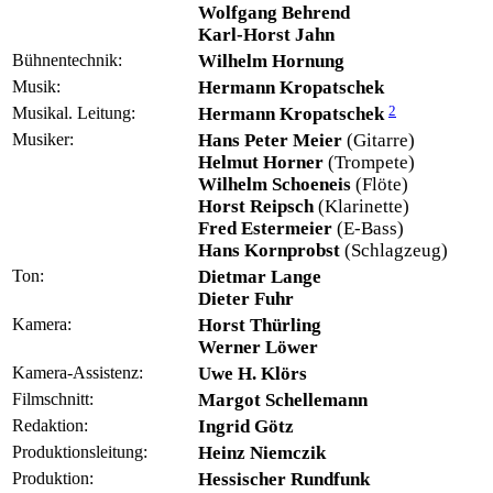
Wolfgang Behrend
Karl-Horst Jahn
Bühnentechnik:
Wilhelm Hornung
Musik:
Hermann Kropatschek
2
Musikal. Leitung:
Hermann Kropatschek
Musiker:
Hans Peter Meier
(Gitarre)
Helmut Horner
(Trompete)
Wilhelm Schoeneis
(Flöte)
Horst Reipsch
(Klarinette)
Fred Estermeier
(E-Bass)
Hans Kornprobst
(Schlagzeug)
Ton:
Dietmar Lange
Dieter Fuhr
Kamera:
Horst Thürling
Werner Löwer
Kamera-Assistenz:
Uwe H. Klörs
Filmschnitt:
Margot Schellemann
Redaktion:
Ingrid Götz
Produktionsleitung:
Heinz Niemczik
Produktion:
Hessischer Rundfunk