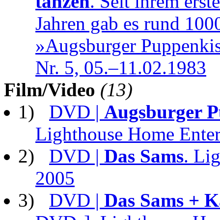
tanzen
. Seit ihrem erst
Jahren gab es rund 100
»Augsburger Puppenkist
Nr. 5, 05.–11.02.1983
Film/Video
(13)
1)
DVD |
Augsburger Pu
Lighthouse Home Enter
2)
DVD |
Das Sams
. Li
2005
3)
DVD |
Das Sams + K