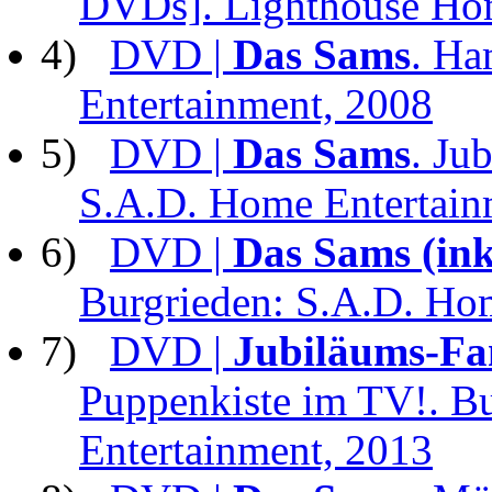
DVDs]. Lighthouse Hom
4)
DVD |
Das Sams
. Ha
Entertainment, 2008
5)
DVD |
Das Sams
. Ju
S.A.D. Home Entertain
6)
DVD |
Das Sams (ink
Burgrieden: S.A.D. Ho
7)
DVD |
Jubiläums-Fa
Puppenkiste im TV!. B
Entertainment, 2013