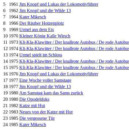
5
1961
Jim Knopf und Lukas der Lokomotivführer
6
1962
Jim Knopf und die Wilde 13
7
1964
Kater Mikesch
8
1966
Der Räuber Hotzenplotz
9
1969
Urmel aus dem Eis
10
1970
Kleiner König Kalle Wirsch
11
1973
Kli-Kla-Klawitter / Der knallrote Autobus / De rode Autobu
12
1974
Kli-Kla-Klawitter / Der knallrote Autobus / De rode Autobu
13
1974
Urmel spielt im Schloss
14
1975
Kli-Kla-Klawitter / Der knallrote Autobus / De rode Autobu
15
1975
Kli-Kla-Klawitter / Der knallrote Autobus / De rode Autobu
16
1976
Jim Knopf und Lukas der Lokomotivführer
17
1977
Eine Woche voller Samstage
18
1977
Jim Knopf und die Wilde 13
19
1980
Am Samstag kam das Sams zurück
20
1980
Die Opodeldoks
21
1982
Katze mit Hut
22
1983
Neues von der Katze mit Hut
23
1985
Die vergessene Tür
24
1985
Kater Mikesch