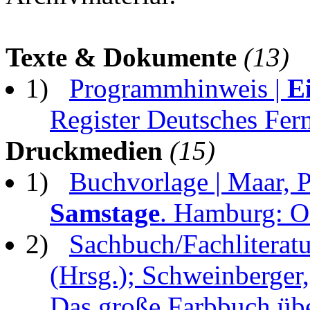
Texte & Dokumente
(13)
1)
Programmhinweis |
E
Register Deutsches Fer
Druckmedien
(15)
1)
Buchvorlage | Maar, 
Samstage
. Hamburg: O
2)
Sachbuch/Fachliteratu
(Hrsg.); Schweinberger,
Das große Farbbuch üb