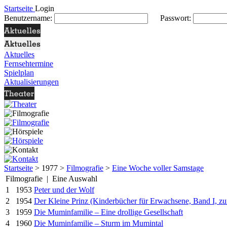
Startseite
Login
Benutzername:
Passwort:
Aktuelles
Fernsehtermine
Spielplan
Aktualisierungen
Startseite
> 1977 >
Filmografie
>
Eine Woche voller Samstage
Filmografie | Eine Auswahl
1
1953
Peter und der Wolf
2
1954
Der Kleine Prinz (Kinderbücher für Erwachsene, Band I, z
3
1959
Die Muminfamilie – Eine drollige Gesellschaft
4
1960
Die Muminfamilie – Sturm im Mumintal