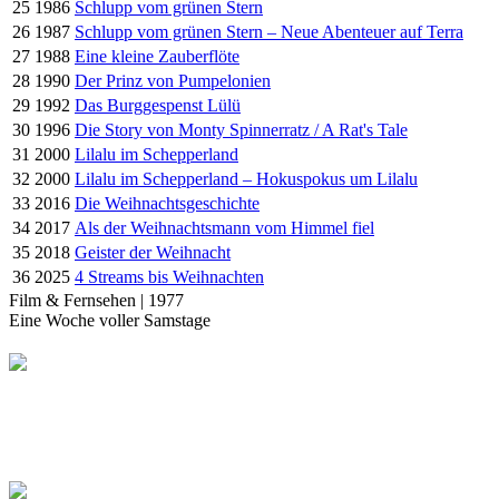
25
1986
Schlupp vom grünen Stern
26
1987
Schlupp vom grünen Stern – Neue Abenteuer auf Terra
27
1988
Eine kleine Zauberflöte
28
1990
Der Prinz von Pumpelonien
29
1992
Das Burggespenst Lülü
30
1996
Die Story von Monty Spinnerratz / A Rat's Tale
31
2000
Lilalu im Schepperland
32
2000
Lilalu im Schepperland – Hokuspokus um Lilalu
33
2016
Die Weihnachtsgeschichte
34
2017
Als der Weihnachtsmann vom Himmel fiel
35
2018
Geister der Weihnacht
36
2025
4 Streams bis Weihnachten
Film & Fernsehen | 1977
Eine Woche voller Samstage