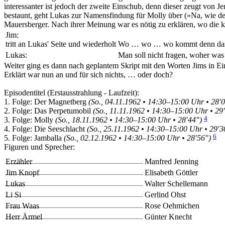
interessanter ist jedoch der zweite Einschub, denn dieser zeugt von
Je
bestaunt, geht Lukas zur Namensfindung für Molly über (»Na, wie de
Mauersberger
. Nach ihrer Meinung war es nötig zu erklären, wo die
Jim:
tritt an Lukas' Seite und wiederholt
Wo … wo … wo kommt denn das
Lukas:
Man soll nicht fragen, woher was 
Weiter ging es dann nach geplantem Skript mit den Worten Jims in Ein
Erklärt war nun an und für sich nichts, … oder doch?
Episodentitel (Erstausstrahlung - Laufzeit):
1. Folge: Der Magnetberg
(So., 04.11.1962 • 14:30–15:00 Uhr • 28′
2. Folge: Das Perpetumobil
(So., 11.11.1962 • 14:30–15:00 Uhr • 29
4
3. Folge: Molly
(So., 18.11.1962 • 14:30–15:00 Uhr • 28′44″)
4. Folge: Die Seeschlacht
(So., 25.11.1962 • 14:30–15:00 Uhr • 29′3
6
5. Folge: Jamballa
(So., 02.12.1962 • 14:30–15:00 Uhr • 28′56″)
Figuren und Sprecher:
Erzähler
Manfred Jenning
Jim Knopf
Elisabeth Göttler
Lukas
Walter Schellemann
Li Si
Gerlind Ohst
Frau Waas
Rose Oehmichen
Herr Ärmel
Günter Knecht