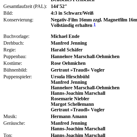
Gesamtlaufzeit (PAL):
144′52″
Bild:
4:3 in Schwarz/Weiß
Konservierung:
Negativ-Film 16mm zzgl. Magnetfilm 16
1
Vollständig erhalten
Buchvorlage:
Michael Ende
Drehbuch:
Manfred Jenning
Regie:
Harald Schäfer
Puppenbau:
Hannelore Marschall-Oehmichen
Kostüme:
Rose Oehmichen
Bühnenbild:
Gertraut »Traudl« Vogler
Puppenspieler:
Ursula Hirschbühl
Manfred Jenning
Hannelore Marschall-Oehmichen
Hanns-Joachim Marschall
Rosemarie Niebler
Margot Schellemann
Gertraut »Traudl« Vogler
Musik:
Hermann Amann
Geräusche:
Manfred Jenning
Hanns-Joachim Marschall
Ton:
Hanns-Joachim Marschall