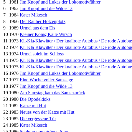
5
1961
Jim Knopf und Lukas der Lokomotivführer
6
1962
Jim Knopf und die Wilde 13
7
1964
Kater Mikesch
8
1966
Der Räuber Hotzenplotz
9
1969
Urmel aus dem Eis
10
1970
Kleiner König Kalle Wirsch
11
1973
Kli-Kla-Klawitter / Der knallrote Autobus / De rode Autobu
12
1974
Kli-Kla-Klawitter / Der knallrote Autobus / De rode Autobu
13
1974
Urmel spielt im Schloss
14
1975
Kli-Kla-Klawitter / Der knallrote Autobus / De rode Autobu
15
1975
Kli-Kla-Klawitter / Der knallrote Autobus / De rode Autobu
16
1976
Jim Knopf und Lukas der Lokomotivführer
17
1977
Eine Woche voller Samstage
18
1977
Jim Knopf und die Wilde 13
19
1980
Am Samstag kam das Sams zurück
20
1980
Die Opodeldoks
21
1982
Katze mit Hut
22
1983
Neues von der Katze mit Hut
23
1985
Die vergessene Tür
24
1985
Kater Mikesch
25
1986
Schlupp vom grünen Stern