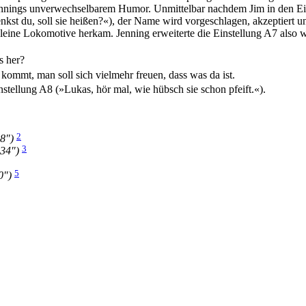
nnings
unverwechselbarem Humor. Unmittelbar nachdem Jim in den Ein
nkst du, soll sie heißen?«), der Name wird vorgeschlagen, akzeptiert
 kleine Lokomotive herkam.
Jenning
erweiterte die Einstellung A7 also wi
 her?
kommt, man soll sich vielmehr freuen, dass was da ist.
stellung A8 (»Lukas, hör mal, wie hübsch sie schon pfeift.«).
2
08″)
3
′34″)
5
0″)