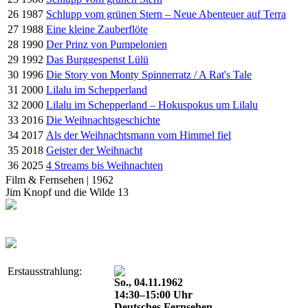
26
1987
Schlupp vom grünen Stern – Neue Abenteuer auf Terra
27
1988
Eine kleine Zauberflöte
28
1990
Der Prinz von Pumpelonien
29
1992
Das Burggespenst Lülü
30
1996
Die Story von Monty Spinnerratz / A Rat's Tale
31
2000
Lilalu im Schepperland
32
2000
Lilalu im Schepperland – Hokuspokus um Lilalu
33
2016
Die Weihnachtsgeschichte
34
2017
Als der Weihnachtsmann vom Himmel fiel
35
2018
Geister der Weihnacht
36
2025
4 Streams bis Weihnachten
Film & Fernsehen | 1962
Jim Knopf und die Wilde 13
Erstausstrahlung:
So., 04.11.1962
14:30–15:00 Uhr
Deutsches Fernsehen