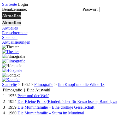
Startseite
Login
Benutzername:
Passwort:
Aktuelles
Fernsehtermine
Spielplan
Aktualisierungen
Startseite
> 1962 >
Filmografie
>
Jim Knopf und die Wilde 13
Filmografie | Eine Auswahl
1
1953
Peter und der Wolf
2
1954
Der Kleine Prinz (Kinderbücher für Erwachsene, Band I, z
3
1959
Die Muminfamilie – Eine drollige Gesellschaft
4
1960
Die Muminfamilie – Sturm im Mumintal