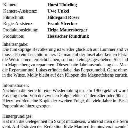
Kamera:
Horst Thürling
Kamera-Assistenz:
Uwe Unkel
Filmschnitt:
Hildegard Roser
Regie-Assistenz:
Frank Strecker
Produktionsleitung:
Helga Mauersberger
Produktion:
Hessischer Rundfunk
Inhaltsangabe:
Die fünfköpfige Bevölkerung ist wieder glücklich auf Lummerland verei
muss also ein Leuchtturm her. Da man auf der Insel aber keinen Plat
die Wüste erneut erreicht haben, soll noch einiges geschehen. Sie si
im Magnetberg zu reparieren. Dieser hatte Jahrtausende lang das Meer
die Reparatur und Lukas erfindet dabei das Perpetumobil. Ganz ohn
in die Wüste. Molly bleibt auf den Klippen des Magnetfelsens zurüc
Informationen:
Nachdem die Serie für eine Wiederholung im Jahr 1966 gekürzt worden
Fassung mehr. Von der zweiten Folge fehlte seit den 80er oder 90er 
Hierzu wurden eine Kopie der zweiten Folge, die viele Jahre im Besi
Puppenkiste
hinzugezogen.
Hintergründiges:
Hat man die Gelegenheit im Skript mitzulesen, während man die Serie
geht. Auf Drängen der Redaktion fügte
Manfred Jenning
ergänzende T