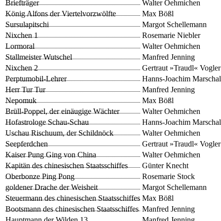
Briefträger
Walter Oehmichen
König Alfons der Viertelvorzwölfte
Max Bößl
Sursulapitschi
Margot Schellemann
Nixchen 1
Rosemarie Niebler
Lormoral
Walter Oehmichen
Stallmeister Wutschel
Manfred Jenning
Nixchen 2
Gertraut »Traudl« Vogler
Perptumobil-Lehrer
Hanns-Joachim Marschal
Herr Tur Tur
Manfred Jenning
Nepomuk
Max Bößl
Brüll-Poppel, der einäugige Wächter
Walter Oehmichen
Hofastrologe Schau-Schau
Hanns-Joachim Marschal
Uschau Rischuum, der Schildnöck
Walter Oehmichen
Seepferdchen
Gertraut »Traudl« Vogler
Kaiser Pung Ging von China
Walter Oehmichen
Kapitän des chinesischen Staatsschiffes
Günter Knecht
Oberbonze Ping Pong
Rosemarie Stock
goldener Drache der Weisheit
Margot Schellemann
Steuermann des chinesischen Staatsschiffes
Max Bößl
Bootsmann des chinesischen Staatsschiffes
Manfred Jenning
Hauptmann der Wilden 13
Manfred Jenning