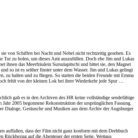
 sie von Schiffen bei Nacht und Nebel nicht rechtzeitig gesehen. Es
 Tur Tur zu holen, um dieses Amt auszufüllen. Doch ehe Jim und Lukas
et ihnen das Meerfräulein Sursulapitschi und bittet sie, den Magnet
d so ist es seither finster unter dem Wasser. Jim und Lukas gelingt
, zu halten und zu fliegen. So starten die beiden Freunde mit Emma
ch fehlt von der kleinen Lok bei ihrer Wiederkehr jede Spur …
ächlich gab es in den Archiven des HR keine vollständige sendefähige
 im Jahr 2005 begonnene Rekonstruktion der ursprünglichen Fassung.
er Dialoge, Geräusche und Musiken aus dem Archiv der
Augsburger
ten auffallen, dass der Film nicht ganz konform mit dem Drehbuch
en Rückbezug auf die Abenteuer der ersten Serie. Weitaus