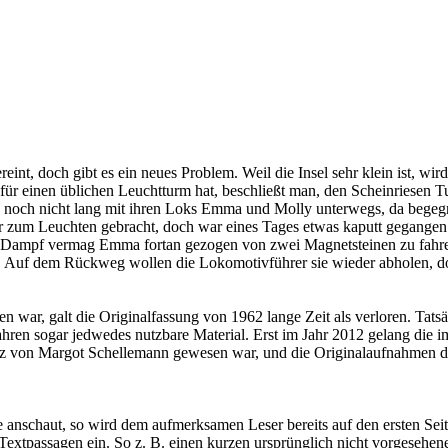
nt, doch gibt es ein neues Problem. Weil die Insel sehr klein ist, wird
z für einen üblichen Leuchtturm hat, beschließt man, den Scheinriesen
nd noch nicht lang mit ihren Loks Emma und Molly unterwegs, da begegn
 zum Leuchten gebracht, doch war eines Tages etwas kaputt gegangen un
e Dampf vermag Emma fortan gezogen von zwei Magnetsteinen zu fahren
k. Auf dem Rückweg wollen die Lokomotivführer sie wieder abholen, do
 war, galt die Originalfassung von 1962 lange Zeit als verloren. Tats
Jahren sogar jedwedes nutzbare Material. Erst im Jahr 2012 gelang die
tz von
Margot Schellemann
gewesen war, und die Originalaufnahmen d
 anschaut, so wird dem aufmerksamen Leser bereits auf den ersten Sei
extpassagen ein. So z. B. einen kurzen ursprünglich nicht vorgesehen