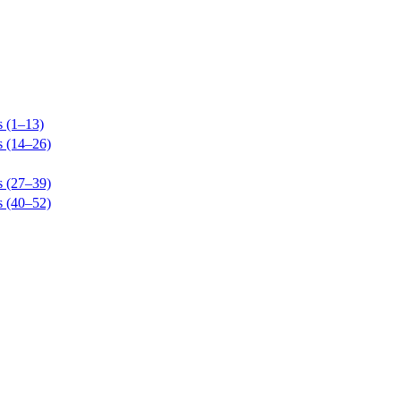
s (1–13)
s (14–26)
s (27–39)
s (40–52)