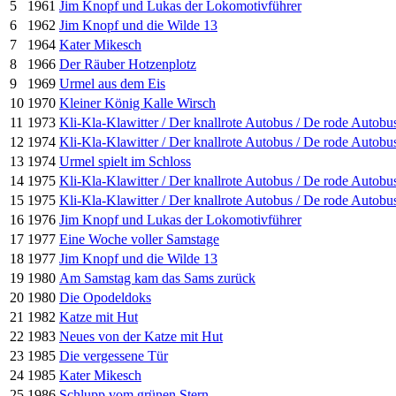
5
1961
Jim Knopf und Lukas der Lokomotivführer
6
1962
Jim Knopf und die Wilde 13
7
1964
Kater Mikesch
8
1966
Der Räuber Hotzenplotz
9
1969
Urmel aus dem Eis
10
1970
Kleiner König Kalle Wirsch
11
1973
Kli-Kla-Klawitter / Der knallrote Autobus / De rode Autobu
12
1974
Kli-Kla-Klawitter / Der knallrote Autobus / De rode Autobu
13
1974
Urmel spielt im Schloss
14
1975
Kli-Kla-Klawitter / Der knallrote Autobus / De rode Autobu
15
1975
Kli-Kla-Klawitter / Der knallrote Autobus / De rode Autobu
16
1976
Jim Knopf und Lukas der Lokomotivführer
17
1977
Eine Woche voller Samstage
18
1977
Jim Knopf und die Wilde 13
19
1980
Am Samstag kam das Sams zurück
20
1980
Die Opodeldoks
21
1982
Katze mit Hut
22
1983
Neues von der Katze mit Hut
23
1985
Die vergessene Tür
24
1985
Kater Mikesch
25
1986
Schlupp vom grünen Stern