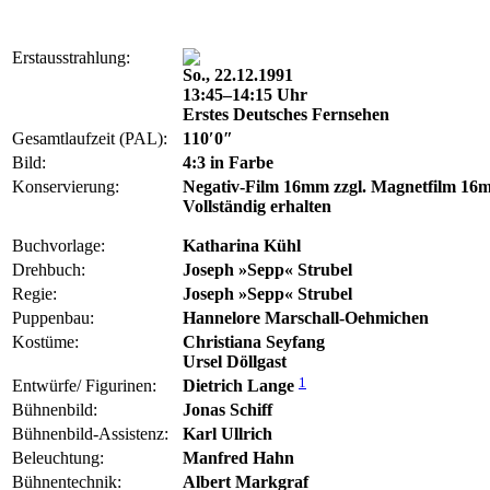
Erstausstrahlung:
So., 22.12.1991
13:45–14:15 Uhr
Erstes Deutsches Fernsehen
Gesamtlaufzeit (PAL):
110′0″
Bild:
4:3 in Farbe
Konservierung:
Negativ-Film 16mm zzgl. Magnetfilm 16
Vollständig erhalten
Buchvorlage:
Katharina Kühl
Drehbuch:
Joseph »Sepp« Strubel
Regie:
Joseph »Sepp« Strubel
Puppenbau:
Hannelore Marschall-Oehmichen
Kostüme:
Christiana Seyfang
Ursel Döllgast
1
Entwürfe/ Figurinen:
Dietrich Lange
Bühnenbild:
Jonas Schiff
Bühnenbild-Assistenz:
Karl Ullrich
Beleuchtung:
Manfred Hahn
Bühnentechnik:
Albert Markgraf