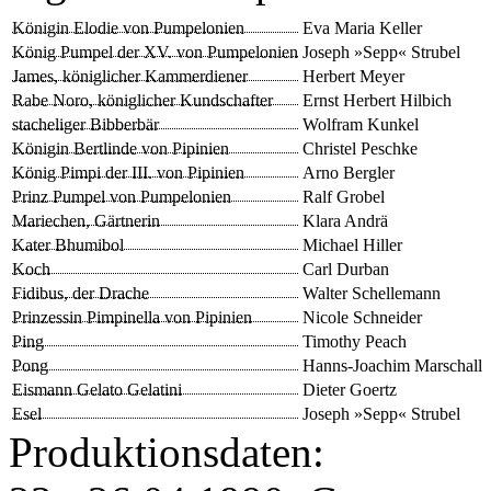
Königin Elodie von Pumpelonien
Eva Maria Keller
König Pumpel der XV. von Pumpelonien
Joseph »Sepp« Strubel
James, königlicher Kammerdiener
Herbert Meyer
Rabe Noro, königlicher Kundschafter
Ernst Herbert Hilbich
stacheliger Bibberbär
Wolfram Kunkel
Königin Bertlinde von Pipinien
Christel Peschke
König Pimpi der III. von Pipinien
Arno Bergler
Prinz Pumpel von Pumpelonien
Ralf Grobel
Mariechen, Gärtnerin
Klara Andrä
Kater Bhumibol
Michael Hiller
Koch
Carl Durban
Fidibus, der Drache
Walter Schellemann
Prinzessin Pimpinella von Pipinien
Nicole Schneider
Ping
Timothy Peach
Pong
Hanns-Joachim Marschall
Eismann Gelato Gelatini
Dieter Goertz
Esel
Joseph »Sepp« Strubel
Produktionsdaten: