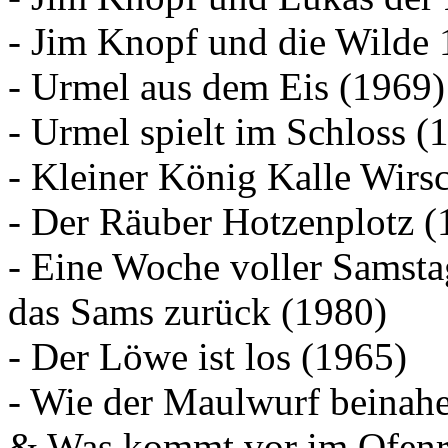
-
Jim Knopf und die Wilde 
-
Urmel aus dem Eis
(1969)
-
Urmel spielt im Schloss
(1
-
Kleiner König Kalle Wirs
-
Der Räuber Hotzenplotz
(
-
Eine Woche voller Samsta
das Sams zurück
(1980)
-
Der Löwe ist los
(1965)
-
Wie der Maulwurf beinahe
&
Was kommt vor im Ofenr