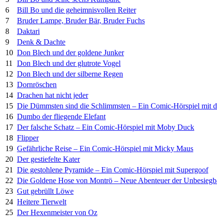
6
Bill Bo und die geheimnisvollen Reiter
7
Bruder Lampe, Bruder Bär, Bruder Fuchs
8
Daktari
9
Denk & Dachte
10
Don Blech und der goldene Junker
11
Don Blech und der glutrote Vogel
12
Don Blech und der silberne Regen
13
Dornröschen
14
Drachen hat nicht jeder
15
Die Dümmsten sind die Schlimmsten – Ein Comic-Hörspiel mit 
16
Dumbo der fliegende Elefant
17
Der falsche Schatz – Ein Comic-Hörspiel mit Moby Duck
18
Flipper
19
Gefährliche Reise – Ein Comic-Hörspiel mit Micky Maus
20
Der gestiefelte Kater
21
Die gestohlene Pyramide – Ein Comic-Hörspiel mit Supergoof
22
Die Goldene Hose von Montrö – Neue Abenteuer der Unbesiegb
23
Gut gebrüllt Löwe
24
Heitere Tierwelt
25
Der Hexenmeister von Oz