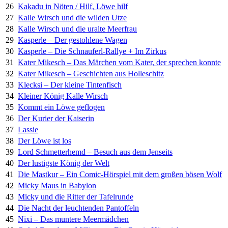
26
Kakadu in Nöten / Hilf, Löwe hilf
27
Kalle Wirsch und die wilden Utze
28
Kalle Wirsch und die uralte Meerfrau
29
Kasperle – Der gestohlene Wagen
30
Kasperle – Die Schnauferl-Rallye + Im Zirkus
31
Kater Mikesch – Das Märchen vom Kater, der sprechen konnte
32
Kater Mikesch – Geschichten aus Holleschitz
33
Klecksi – Der kleine Tintenfisch
34
Kleiner König Kalle Wirsch
35
Kommt ein Löwe geflogen
36
Der Kurier der Kaiserin
37
Lassie
38
Der Löwe ist los
39
Lord Schmetterhemd – Besuch aus dem Jenseits
40
Der lustigste König der Welt
41
Die Mastkur – Ein Comic-Hörspiel mit dem großen bösen Wolf
42
Micky Maus in Babylon
43
Micky und die Ritter der Tafelrunde
44
Die Nacht der leuchtenden Pantoffeln
45
Nixi – Das muntere Meermädchen