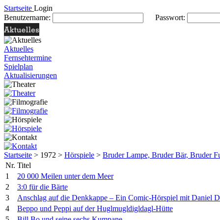
Startseite
Login
Benutzername:
Passwort:
Aktuelles
Fernsehtermine
Spielplan
Aktualisierungen
Startseite
> 1972 >
Hörspiele
>
Bruder Lampe, Bruder Bär, Bruder F
Nr.
Titel
1
20 000 Meilen unter dem Meer
2
3:0 für die Bärte
3
Anschlag auf die Denkkappe – Ein Comic-Hörspiel mit Daniel D
4
Beppo und Peppi auf der Huglmugldigldagl-Hütte
5
Bill Bo und seine sechs Kumpane