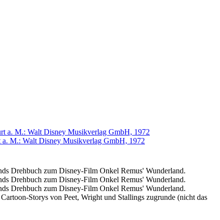
urt a. M.: Walt Disney Musikverlag GmbH, 1972
rt a. M.: Walt Disney Musikverlag GmbH, 1972
nds
Drehbuch zum Disney-Film
Onkel Remus' Wunderland
.
nds
Drehbuch zum Disney-Film
Onkel Remus' Wunderland
.
nds
Drehbuch zum Disney-Film
Onkel Remus' Wunderland
.
e Cartoon-Storys von
Peet
,
Wright
und
Stallings
zugrunde (nicht das