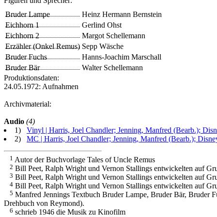
Figuren und Sprecher:
Bruder Lampe
Heinz Hermann Bernstein
Eichhorn 1
Gerlind Ohst
Eichhorn 2
Margot Schellemann
Erzähler (Onkel Remus)
Sepp Wäsche
Bruder Fuchs
Hanns-Joachim Marschall
Bruder Bär
Walter Schellemann
Produktionsdaten:
24.05.1972: Aufnahmen
Archivmaterial:
Audio
(4)
1)
Vinyl | Harris, Joel Chandler; Jenning, Manfred (Bearb.); Dis
2)
MC | Harris, Joel Chandler; Jenning, Manfred (Bearb.); Disne
1
Autor der Buchvorlage
Tales of Uncle Remus
2
Bill Peet
,
Ralph Wright
und
Vernon Stallings
entwickelten auf Gr
3
Bill Peet
,
Ralph Wright
und
Vernon Stallings
entwickelten auf Gr
4
Bill Peet
,
Ralph Wright
und
Vernon Stallings
entwickelten auf Gr
5
Manfred Jennings
Textbuch
Bruder Lampe, Bruder Bär, Bruder F
Drehbuch von
Reymond
).
6
schrieb 1946 die Musik zu Kinofilm