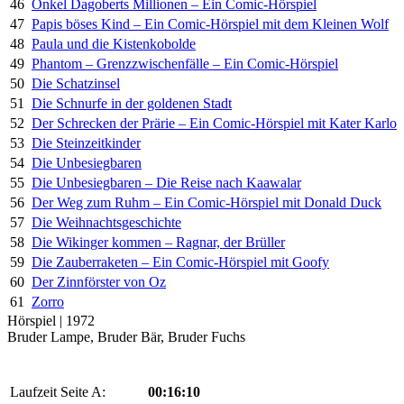
46
Onkel Dagoberts Millionen – Ein Comic-Hörspiel
47
Papis böses Kind – Ein Comic-Hörspiel mit dem Kleinen Wolf
48
Paula und die Kistenkobolde
49
Phantom – Grenzzwischenfälle – Ein Comic-Hörspiel
50
Die Schatzinsel
51
Die Schnurfe in der goldenen Stadt
52
Der Schrecken der Prärie – Ein Comic-Hörspiel mit Kater Karlo
53
Die Steinzeitkinder
54
Die Unbesiegbaren
55
Die Unbesiegbaren – Die Reise nach Kaawalar
56
Der Weg zum Ruhm – Ein Comic-Hörspiel mit Donald Duck
57
Die Weihnachtsgeschichte
58
Die Wikinger kommen – Ragnar, der Brüller
59
Die Zauberraketen – Ein Comic-Hörspiel mit Goofy
60
Der Zinnförster von Oz
61
Zorro
Hörspiel | 1972
Bruder Lampe, Bruder Bär, Bruder Fuchs
Laufzeit Seite A:
00:16:10