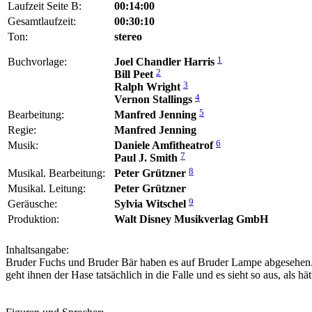
Laufzeit Seite B:
00:14:00
Gesamtlaufzeit:
00:30:10
Ton:
stereo
1
Buchvorlage:
Joel Chandler Harris
2
Bill Peet
3
Ralph Wright
4
Vernon Stallings
5
Bearbeitung:
Manfred Jenning
Regie:
Manfred Jenning
6
Musik:
Daniele Amfitheatrof
7
Paul J. Smith
8
Musikal. Bearbeitung:
Peter Grützner
Musikal. Leitung:
Peter Grützner
9
Geräusche:
Sylvia Witschel
Produktion:
Walt Disney Musikverlag GmbH
Inhaltsangabe:
Bruder Fuchs und Bruder Bär haben es auf Bruder Lampe abgesehen. D
geht ihnen der Hase tatsächlich in die Falle und es sieht so aus, als