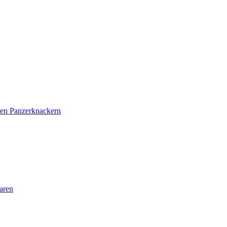
den Panzerknackern
aren