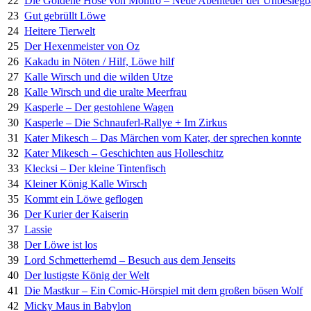
22
Die Goldene Hose von Montrö – Neue Abenteuer der Unbesiegb
23
Gut gebrüllt Löwe
24
Heitere Tierwelt
25
Der Hexenmeister von Oz
26
Kakadu in Nöten / Hilf, Löwe hilf
27
Kalle Wirsch und die wilden Utze
28
Kalle Wirsch und die uralte Meerfrau
29
Kasperle – Der gestohlene Wagen
30
Kasperle – Die Schnauferl-Rallye + Im Zirkus
31
Kater Mikesch – Das Märchen vom Kater, der sprechen konnte
32
Kater Mikesch – Geschichten aus Holleschitz
33
Klecksi – Der kleine Tintenfisch
34
Kleiner König Kalle Wirsch
35
Kommt ein Löwe geflogen
36
Der Kurier der Kaiserin
37
Lassie
38
Der Löwe ist los
39
Lord Schmetterhemd – Besuch aus dem Jenseits
40
Der lustigste König der Welt
41
Die Mastkur – Ein Comic-Hörspiel mit dem großen bösen Wolf
42
Micky Maus in Babylon