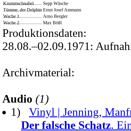
Krummschnabel
Sepp Wäsche
Tümme, der Delphin
Ernst Josef Ammann
Wache 1
Arno Bergler
Wache 2
Max Bößl
Produktionsdaten:
28.08.–02.09.1971: Aufna
Archivmaterial:
Audio
(1)
1)
Vinyl | Jenning, Manf
Der falsche Schatz
. Ei