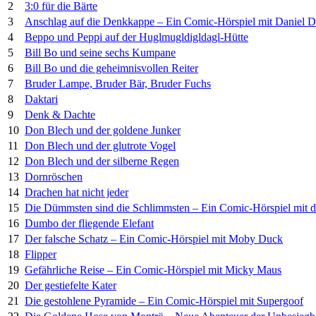
2
3:0 für die Bärte
3
Anschlag auf die Denkkappe – Ein Comic-Hörspiel mit Daniel D
4
Beppo und Peppi auf der Huglmugldigldagl-Hütte
5
Bill Bo und seine sechs Kumpane
6
Bill Bo und die geheimnisvollen Reiter
7
Bruder Lampe, Bruder Bär, Bruder Fuchs
8
Daktari
9
Denk & Dachte
10
Don Blech und der goldene Junker
11
Don Blech und der glutrote Vogel
12
Don Blech und der silberne Regen
13
Dornröschen
14
Drachen hat nicht jeder
15
Die Dümmsten sind die Schlimmsten – Ein Comic-Hörspiel mit 
16
Dumbo der fliegende Elefant
17
Der falsche Schatz – Ein Comic-Hörspiel mit Moby Duck
18
Flipper
19
Gefährliche Reise – Ein Comic-Hörspiel mit Micky Maus
20
Der gestiefelte Kater
21
Die gestohlene Pyramide – Ein Comic-Hörspiel mit Supergoof