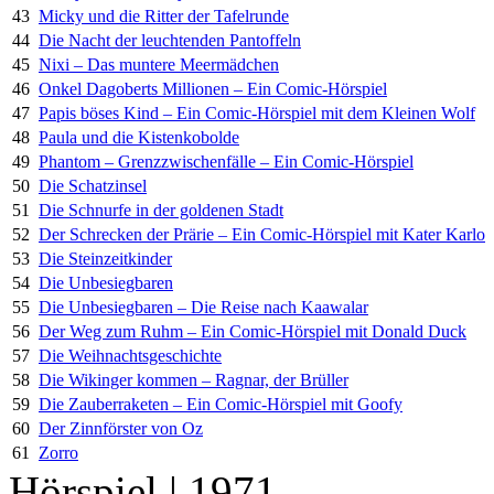
43
Micky und die Ritter der Tafelrunde
44
Die Nacht der leuchtenden Pantoffeln
45
Nixi – Das muntere Meermädchen
46
Onkel Dagoberts Millionen – Ein Comic-Hörspiel
47
Papis böses Kind – Ein Comic-Hörspiel mit dem Kleinen Wolf
48
Paula und die Kistenkobolde
49
Phantom – Grenzzwischenfälle – Ein Comic-Hörspiel
50
Die Schatzinsel
51
Die Schnurfe in der goldenen Stadt
52
Der Schrecken der Prärie – Ein Comic-Hörspiel mit Kater Karlo
53
Die Steinzeitkinder
54
Die Unbesiegbaren
55
Die Unbesiegbaren – Die Reise nach Kaawalar
56
Der Weg zum Ruhm – Ein Comic-Hörspiel mit Donald Duck
57
Die Weihnachtsgeschichte
58
Die Wikinger kommen – Ragnar, der Brüller
59
Die Zauberraketen – Ein Comic-Hörspiel mit Goofy
60
Der Zinnförster von Oz
61
Zorro
Hörspiel | 1971