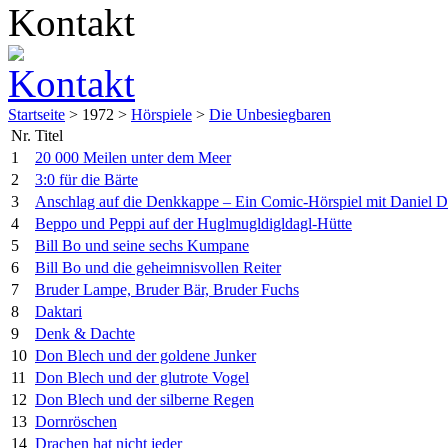
Startseite
> 1972 >
Hörspiele
>
Die Unbesiegbaren
Nr.
Titel
1
20 000 Meilen unter dem Meer
2
3:0 für die Bärte
3
Anschlag auf die Denkkappe – Ein Comic-Hörspiel mit Daniel D
4
Beppo und Peppi auf der Huglmugldigldagl-Hütte
5
Bill Bo und seine sechs Kumpane
6
Bill Bo und die geheimnisvollen Reiter
7
Bruder Lampe, Bruder Bär, Bruder Fuchs
8
Daktari
9
Denk & Dachte
10
Don Blech und der goldene Junker
11
Don Blech und der glutrote Vogel
12
Don Blech und der silberne Regen
13
Dornröschen
14
Drachen hat nicht jeder