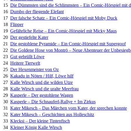
15
Die Dümmsten sind die Schlimmsten – Ein Comic-Hörspiel mit 
16
Dumbo der fliegende Elefant
17
Der falsche Schatz – Ein Comic-Hörspiel mit Moby Duck
18
Flipper
19
Gefährliche Reise – Ein Comic-Hörspiel mit Micky Maus
20
Der gestiefelte Kater
21
Die gestohlene Pyramide – Ein Comic-Hörspiel mit Supergoof
22
Die Goldene Hose von Montrö – Neue Abenteuer der Unbesiegb
23
Gut gebrüllt Löwe
24
Heitere Tierwelt
25
Der Hexenmeister von Oz
26
Kakadu in Nöten / Hilf, Löwe hilf
27
Kalle Wirsch und die wilden Utze
28
Kalle Wirsch und die uralte Meerfrau
29
Kasperle – Der gestohlene Wagen
30
Kasperle – Die Schnauferl-Rallye + Im Zirkus
31
Kater Mikesch – Das Märchen vom Kater, der sprechen konnte
32
Kater Mikesch – Geschichten aus Holleschitz
33
Klecksi – Der kleine Tintenfisch
34
Kleiner König Kalle Wirsch