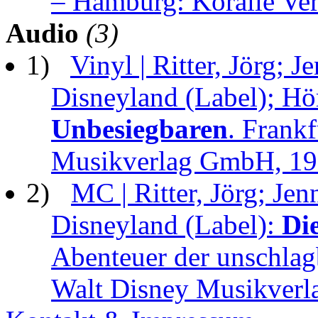
– Hamburg: Koralle Ver
Audio
(3)
1)
Vinyl | Ritter, Jörg; 
Disneyland (Label); Hö
Unbesiegbaren
. Frankf
Musikverlag GmbH, 1
2)
MC | Ritter, Jörg; Je
Disneyland (Label):
Di
Abenteuer der unschlag
Walt Disney Musikver