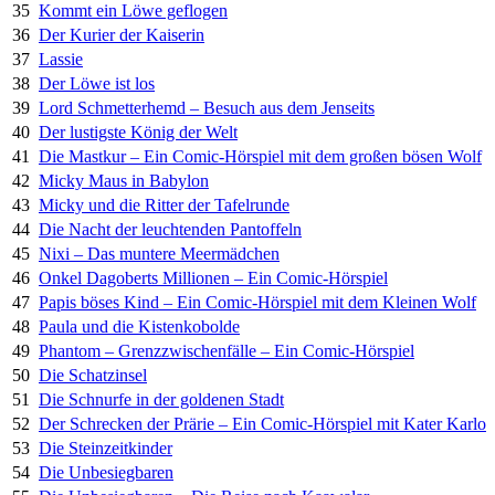
35
Kommt ein Löwe geflogen
36
Der Kurier der Kaiserin
37
Lassie
38
Der Löwe ist los
39
Lord Schmetterhemd – Besuch aus dem Jenseits
40
Der lustigste König der Welt
41
Die Mastkur – Ein Comic-Hörspiel mit dem großen bösen Wolf
42
Micky Maus in Babylon
43
Micky und die Ritter der Tafelrunde
44
Die Nacht der leuchtenden Pantoffeln
45
Nixi – Das muntere Meermädchen
46
Onkel Dagoberts Millionen – Ein Comic-Hörspiel
47
Papis böses Kind – Ein Comic-Hörspiel mit dem Kleinen Wolf
48
Paula und die Kistenkobolde
49
Phantom – Grenzzwischenfälle – Ein Comic-Hörspiel
50
Die Schatzinsel
51
Die Schnurfe in der goldenen Stadt
52
Der Schrecken der Prärie – Ein Comic-Hörspiel mit Kater Karlo
53
Die Steinzeitkinder
54
Die Unbesiegbaren