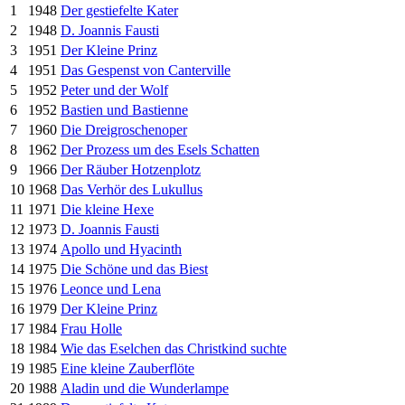
1
1948
Der gestiefelte Kater
2
1948
D. Joannis Fausti
3
1951
Der Kleine Prinz
4
1951
Das Gespenst von Canterville
5
1952
Peter und der Wolf
6
1952
Bastien und Bastienne
7
1960
Die Dreigroschenoper
8
1962
Der Prozess um des Esels Schatten
9
1966
Der Räuber Hotzenplotz
10
1968
Das Verhör des Lukullus
11
1971
Die kleine Hexe
12
1973
D. Joannis Fausti
13
1974
Apollo und Hyacinth
14
1975
Die Schöne und das Biest
15
1976
Leonce und Lena
16
1979
Der Kleine Prinz
17
1984
Frau Holle
18
1984
Wie das Eselchen das Christkind suchte
19
1985
Eine kleine Zauberflöte
20
1988
Aladin und die Wunderlampe