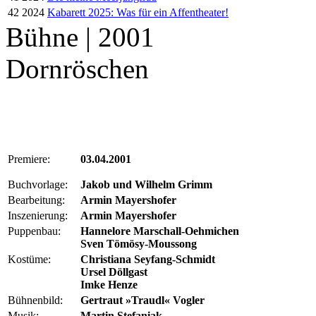
42
2024
Kabarett 2025: Was für ein Affentheater!
Bühne | 2001
Dornröschen
Premiere:
03.04.2001
Buchvorlage:
Jakob und Wilhelm Grimm
Bearbeitung:
Armin Mayershofer
Inszenierung:
Armin Mayershofer
Puppenbau:
Hannelore Marschall-Oehmichen
Sven Tömösy-Moussong
Kostüme:
Christiana Seyfang-Schmidt
Ursel Döllgast
Imke Henze
Bühnenbild:
Gertraut »Traudl« Vogler
Musik:
Martin Stefaniak