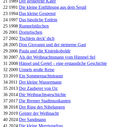
21
1989
Der gestiefelte Kater
22
1991
Die kleine Entführung aus dem Serail
23
1994
Das kleine Gespenst
24
1997
Das hässliche Entlein
25
1998
Rumpelstilzchen
26
2001
Dornröschen
27
2002
Tischlein deck' dich
28
2005
Don Giovanni und der steinerne Gast
29
2006
Paula und die Kistenkobolde
30
2007
Als der Weihnachtsmann vom Himmel fiel
31
2008
Hänsel und Gretel – eine erstaunliche Geschichte
32
2009
Urmels große Reise
33
2010
Ein Sommernachtstraum
34
2011
Der kleine Wassermann
35
2013
Der Zauberer von Oz
36
2014
Die Weihnachtsgeschichte
37
2017
Die Bremer Stadtmusikanten
38
2018
Der Ring des Nibelungen
39
2019
Geister der Weihnacht
40
2024
Der Sandmann
41
2024
Die kleine Meerjungfrau