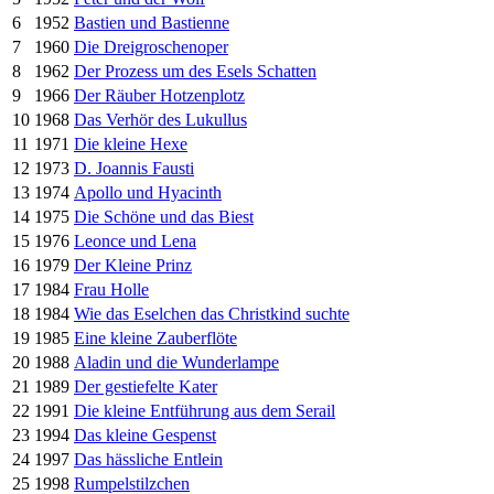
6
1952
Bastien und Bastienne
7
1960
Die Dreigroschenoper
8
1962
Der Prozess um des Esels Schatten
9
1966
Der Räuber Hotzenplotz
10
1968
Das Verhör des Lukullus
11
1971
Die kleine Hexe
12
1973
D. Joannis Fausti
13
1974
Apollo und Hyacinth
14
1975
Die Schöne und das Biest
15
1976
Leonce und Lena
16
1979
Der Kleine Prinz
17
1984
Frau Holle
18
1984
Wie das Eselchen das Christkind suchte
19
1985
Eine kleine Zauberflöte
20
1988
Aladin und die Wunderlampe
21
1989
Der gestiefelte Kater
22
1991
Die kleine Entführung aus dem Serail
23
1994
Das kleine Gespenst
24
1997
Das hässliche Entlein
25
1998
Rumpelstilzchen