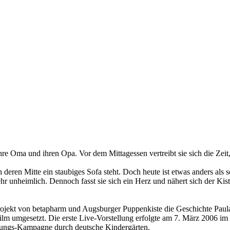
re Oma und ihren Opa. Vor dem Mittagessen vertreibt sie sich die Zei
 deren Mitte ein staubiges Sofa steht. Doch heute ist etwas anders als 
r unheimlich. Dennoch fasst sie sich ein Herz und nähert sich der Ki
rojekt von
betapharm
und
Augsburger Puppenkiste
die Geschichte
Paul
 Film umgesetzt. Die erste Live-Vorstellung erfolgte am 7. März 2006
ungs-Kampagne durch deutsche Kindergärten.