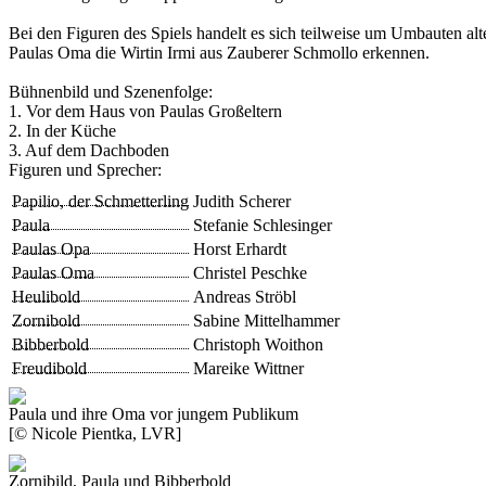
Bei den Figuren des Spiels handelt es sich teilweise um Umbauten al
Paulas Oma die Wirtin Irmi aus
Zauberer Schmollo
erkennen.
Bühnenbild und Szenenfolge:
1. Vor dem Haus von Paulas Großeltern
2. In der Küche
3. Auf dem Dachboden
Figuren und Sprecher:
Papilio, der Schmetterling
Judith Scherer
Paula
Stefanie Schlesinger
Paulas Opa
Horst Erhardt
Paulas Oma
Christel Peschke
Heulibold
Andreas Ströbl
Zornibold
Sabine Mittelhammer
Bibberbold
Christoph Woithon
Freudibold
Mareike Wittner
Paula und ihre Oma vor jungem Publikum
[© Nicole Pientka, LVR]
Zornibild, Paula und Bibberbold