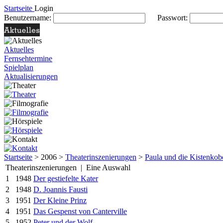
Startseite
Login
Benutzername:
Passwort:
Aktuelles
Fernsehtermine
Spielplan
Aktualisierungen
Startseite
> 2006 >
Theaterinszenierungen
>
Paula und die Kistenkob
Theaterinszenierungen | Eine Auswahl
1
1948
Der gestiefelte Kater
2
1948
D. Joannis Fausti
3
1951
Der Kleine Prinz
4
1951
Das Gespenst von Canterville
5
1952
Peter und der Wolf