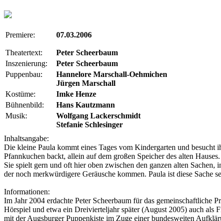
Premiere:
07.03.2006
Theatertext:
Peter Scheerbaum
Inszenierung:
Peter Scheerbaum
Puppenbau:
Hannelore Marschall-Oehmichen
Jürgen Marschall
Kostüme:
Imke Henze
Bühnenbild:
Hans Kautzmann
Musik:
Wolfgang Lackerschmidt
Stefanie Schlesinger
Inhaltsangabe:
Die kleine Paula kommt eines Tages vom Kindergarten und besucht ih
Pfannkuchen backt, allein auf dem großen Speicher des alten Hauses.
Sie spielt gern und oft hier oben zwischen den ganzen alten Sachen, in
der noch merkwürdigere Geräusche kommen. Paula ist diese Sache seh
Informationen:
Im Jahr 2004 erdachte
Peter Scheerbaum
für das gemeinschaftliche P
Hörspiel und etwa ein Dreivierteljahr später (August 2005) auch als
mit der
Augsburger Puppenkiste
im Zuge einer bundesweiten Aufklär