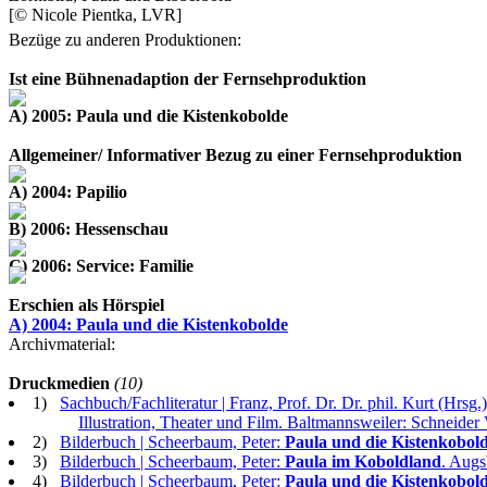
[© Nicole Pientka, LVR]
Bezüge zu anderen Produktionen:
Ist eine Bühnenadaption der Fernsehproduktion
A) 2005: Paula und die Kistenkobolde
Allgemeiner/ Informativer Bezug zu einer Fernsehproduktion
A) 2004: Papilio
B) 2006: Hessenschau
C) 2006: Service: Familie
Erschien als Hörspiel
A) 2004: Paula und die Kistenkobolde
Archivmaterial:
Druckmedien
(10)
1)
Sachbuch/Fachliteratur | Franz, Prof. Dr. Dr. phil. Kurt (Hrsg.
Illustration, Theater und Film. Baltmannsweiler: Schnei
2)
Bilderbuch | Scheerbaum, Peter:
Paula und die Kistenkobol
3)
Bilderbuch | Scheerbaum, Peter:
Paula im Koboldland
. Augs
4)
Bilderbuch | Scheerbaum, Peter:
Paula und die Kistenkobol