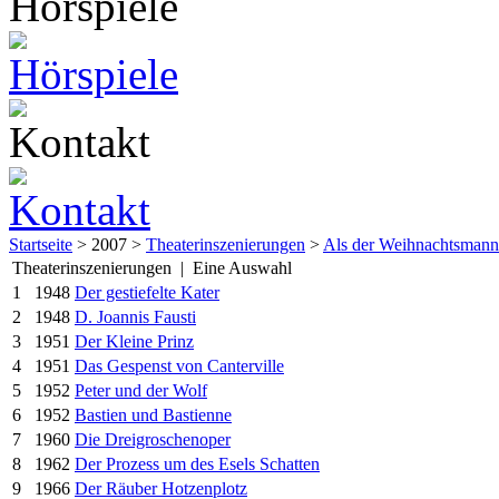
Startseite
> 2007 >
Theaterinszenierungen
>
Als der Weihnachtsmann
Theaterinszenierungen | Eine Auswahl
1
1948
Der gestiefelte Kater
2
1948
D. Joannis Fausti
3
1951
Der Kleine Prinz
4
1951
Das Gespenst von Canterville
5
1952
Peter und der Wolf
6
1952
Bastien und Bastienne
7
1960
Die Dreigroschenoper
8
1962
Der Prozess um des Esels Schatten
9
1966
Der Räuber Hotzenplotz