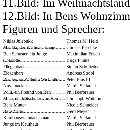
11.Bild: Im Weihnachtsland
12.Bild: In Bens Wohnzimm
Figuren und Sprecher:
Niklas Julebukk
Thomas M. Held
Matilda, der Weihnachtsengel
Christel Peschke
Ben Schuster, ein Junge
Maximilian Frisch
Charlotte
Birge Funke
Fliegenbart
Stefan Schmieder
Ziegenbart
Andreas Ströbl
Waldermar Wilhelm Wichteltod
Peter Pius Irl
Nussknacker
Martin Stefaniak
Willi, ein Freund von Ben
Phil Bierbrauer
Mike, ein Mitschüler von Ben
Christoph Woithon
Bens Mutter
Nicole Schneider
Bens Vater
Gerd Meyer
Kaufhausweihnachtsmann
Martin Stefaniak
Junge im Kaufhaus
Phil Bierbrauer